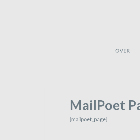
Doorgaan
naar
inhoud
OVER
MailPoet P
[mailpoet_page]